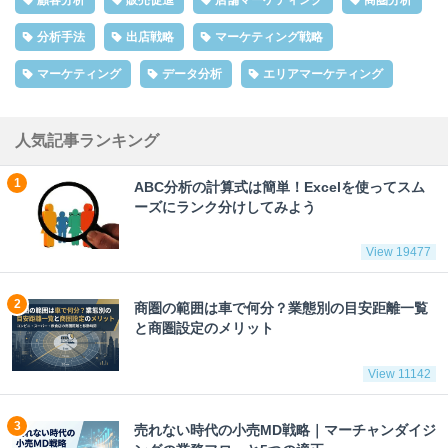
分析手法
出店戦略
マーケティング戦略
マーケティング
データ分析
エリアマーケティング
人気記事ランキング
ABC分析の計算式は簡単！Excelを使ってスム
ーズにランク分けしてみよう
View 19477
商圏の範囲は車で何分？業態別の目安距離一覧
と商圏設定のメリット
View 11142
売れない時代の小売MD戦略｜マーチャンダイジ