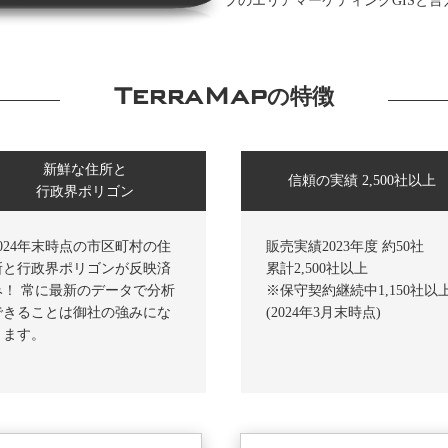
プのエリアマーケティングGISと言えば
TerraMap
の特徴
新鮮な住所と
信頼の実績 2,500社以上
行政界ポリゴン
2024年末時点の市区町村の住
販売実績2023年度 約50社
所と行政界ポリゴンが反映済
累計2,500社以上
み！ 常に最新のデータで分析
※保守契約継続中1,150社以
できることは御社の強みにな
(2024年3月末時点)
ります。