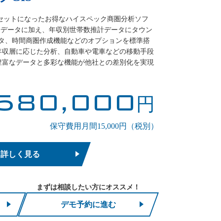
がセットになったお得なハイスペック商圏分析ソフ
の全機能、全データに加え、年収別世帯数推計データにタウン
ータ、時間商圏作成機能などのオプションを標準搭
年収層に応じた分析、自動車や電車などの移動手段
豊富なデータと多彩な機能が他社との差別化を実現
580,000
円
保守費用月間15,000円（税別）
詳しく見る
まずは相談したい方にオススメ！
デモ予約に進む