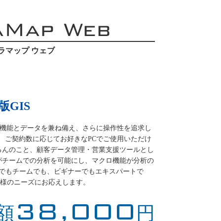
aMap Web
ラマップ ウェブ
GIS
必要な機能とデータを兼ね備え、さらに操作性を追求し
S。 ご契約数に応じてお好きなPCでご使用いただけ
ろんのこと、顧客データ管理・営業支援ツールとし
がチームでの分析を可能にし、マクロ機能が分析の
人でもチームでも、ビギナーでもエキスパートで
ーザー様のニーズにお応えします。
38,000
額
円