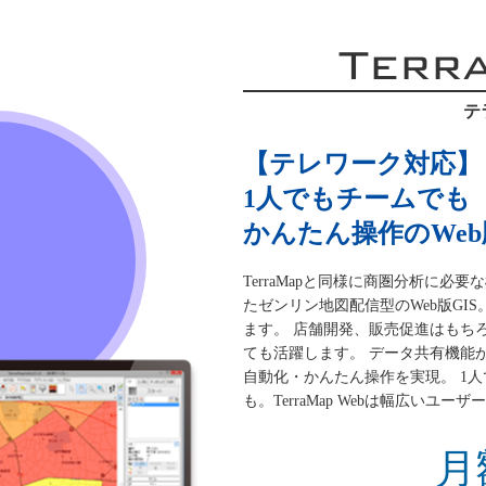
Terr
テ
【テレワーク対応】
1人でもチームでも
かんたん操作のWeb版
TerraMapと同様に商圏分析に
たゼンリン地図配信型のWeb版GI
ます。 店舗開発、販売促進はもち
ても活躍します。 データ共有機能
自動化・かんたん操作を実現。 1
も。TerraMap Webは幅広いユ
月