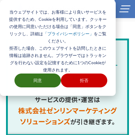
当ウェブサイトでは、お客様により良いサービスを
提供するため、Cookieを利用しています。クッキー
の使用に同意いただける場合は「同意」ボタンをク
ホーム
>
製品とサービス一覧
>
エリアマーケティングGISソフト
TerraMapシリーズ
リックし、詳細は
をご覧
「プライバシーポリシー」
ください。
拒否した場合、このウェブサイトを訪問したときに
情報は追跡されません。ブラウザーではトラッキン
グを行わない設定を記憶するために1つのCookieが
使用されます。
同意
拒否