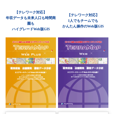
【テレワーク対応】
【テレワーク対応】
年収データも未来人口も時間商
1人でもチームでも
圏も
かんたん操作のWeb版GIS
ハイグレードWeb版GIS