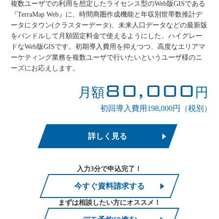
複数ユーザでの利用を想定したライセンス型のWeb版GISである
『TerraMap Web』に、時間商圏作成機能と年収別世帯数推計デ
ータにタウン(クラスターデータ)、未来人口データなどの最新版
をバンドルして月額固定料金で使えるようにした、ハイグレー
ドなWeb版GISです。初期導入費用を抑えつつ、高度なエリアマ
ーケティング業務を複数ユーザで行いたいというユーザ様のニ
ーズにお応えします。
80,000
月額
円
初回導入費用198,000円（税別）
詳しく見る
入力3分で申込完了！
今すぐ資料請求する
まずは相談したい方にオススメ！