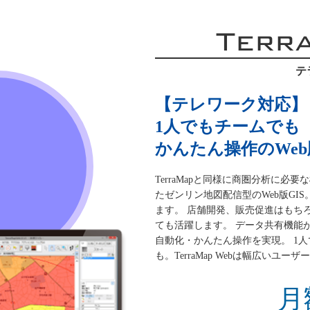
Terr
テ
【テレワーク対応】
1人でもチームでも
かんたん操作のWeb版
TerraMapと同様に商圏分析に
たゼンリン地図配信型のWeb版GI
ます。 店舗開発、販売促進はもち
ても活躍します。 データ共有機能
自動化・かんたん操作を実現。 1
も。TerraMap Webは幅広いユ
月