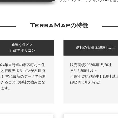
プのエリアマーケティングGISと言えば
TerraMap
の特徴
新鮮な住所と
信頼の実績 2,500社以上
行政界ポリゴン
2024年末時点の市区町村の住
販売実績2023年度 約50社
所と行政界ポリゴンが反映済
累計2,500社以上
み！ 常に最新のデータで分析
※保守契約継続中1,150社以
できることは御社の強みにな
(2024年3月末時点)
ります。