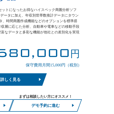
がセットになったお得なハイスペック商圏分析ソフ
の全機能、全データに加え、年収別世帯数推計データにタウン
ータ、時間商圏作成機能などのオプションを標準搭
年収層に応じた分析、自動車や電車などの移動手段
豊富なデータと多彩な機能が他社との差別化を実現
580,000
円
保守費用月間15,000円（税別）
詳しく見る
まずは相談したい方にオススメ！
デモ予約に進む