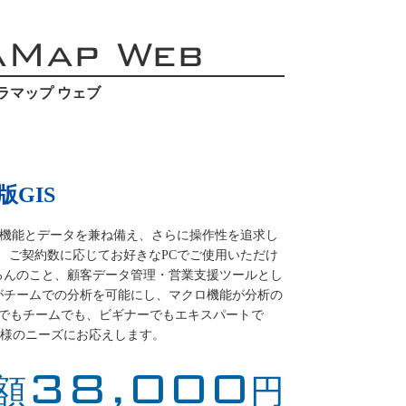
aMap Web
ラマップ ウェブ
GIS
必要な機能とデータを兼ね備え、さらに操作性を追求し
S。 ご契約数に応じてお好きなPCでご使用いただけ
ろんのこと、顧客データ管理・営業支援ツールとし
がチームでの分析を可能にし、マクロ機能が分析の
人でもチームでも、ビギナーでもエキスパートで
ーザー様のニーズにお応えします。
38,000
額
円