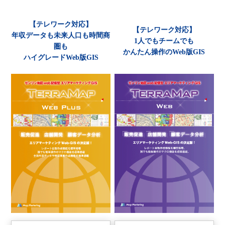
【テレワーク対応】
【テレワーク対応】
年収データも未来人口も時間商
1人でもチームでも
圏も
かんたん操作のWeb版GIS
ハイグレードWeb版GIS