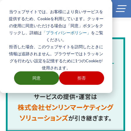
当ウェブサイトでは、お客様により良いサービスを
提供するため、Cookieを利用しています。クッキー
の使用に同意いただける場合は「同意」ボタンをク
ホーム
>
製品とサービス一覧
>
エリアマーケティングGISソフト
TerraMapシリーズ
リックし、詳細は
をご覧
「プライバシーポリシー」
ください。
拒否した場合、このウェブサイトを訪問したときに
情報は追跡されません。ブラウザーではトラッキン
グを行わない設定を記憶するために1つのCookieが
使用されます。
同意
拒否