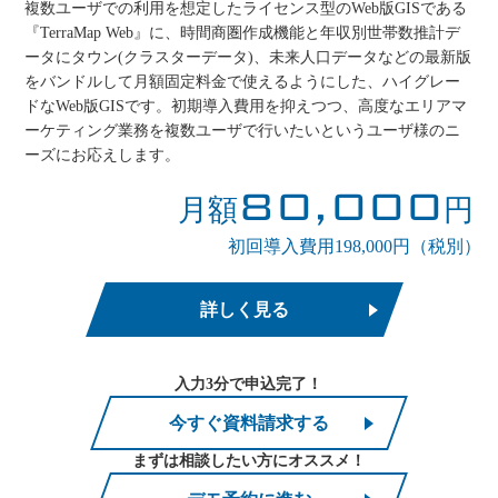
複数ユーザでの利用を想定したライセンス型のWeb版GISである
『TerraMap Web』に、時間商圏作成機能と年収別世帯数推計デ
ータにタウン(クラスターデータ)、未来人口データなどの最新版
をバンドルして月額固定料金で使えるようにした、ハイグレー
ドなWeb版GISです。初期導入費用を抑えつつ、高度なエリアマ
ーケティング業務を複数ユーザで行いたいというユーザ様のニ
ーズにお応えします。
80,000
月額
円
初回導入費用198,000円（税別）
詳しく見る
入力3分で申込完了！
今すぐ資料請求する
まずは相談したい方にオススメ！