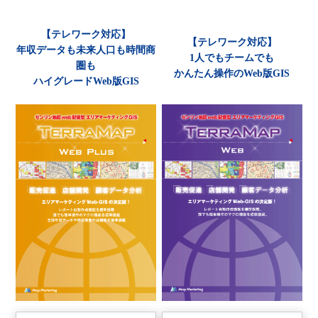
【テレワーク対応】
【テレワーク対応】
年収データも未来人口も時間商
1人でもチームでも
圏も
かんたん操作のWeb版GIS
ハイグレードWeb版GIS