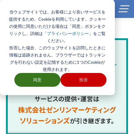
当ウェブサイトでは、お客様により良いサービスを
提供するため、Cookieを利用しています。クッキー
の使用に同意いただける場合は「同意」ボタンをク
ホーム
>
製品とサービス一覧
>
エリアマーケティングGISソフト
TerraMapシリーズ
リックし、詳細は
をご覧
「プライバシーポリシー」
ください。
拒否した場合、このウェブサイトを訪問したときに
情報は追跡されません。ブラウザーではトラッキン
グを行わない設定を記憶するために1つのCookieが
使用されます。
同意
拒否