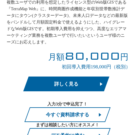
複数ユーザでの利用を想定したライセンス型のWeb版GISである
『TerraMap Web』に、時間商圏作成機能と年収別世帯数推計デ
ータにタウン(クラスターデータ)、未来人口データなどの最新版
をバンドルして月額固定料金で使えるようにした、ハイグレー
ドなWeb版GISです。初期導入費用を抑えつつ、高度なエリアマ
ーケティング業務を複数ユーザで行いたいというユーザ様のニ
ーズにお応えします。
80,000
月額
円
初回導入費用198,000円（税別）
詳しく見る
入力3分で申込完了！
今すぐ資料請求する
まずは相談したい方にオススメ！