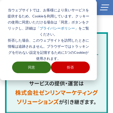
当ウェブサイトでは、お客様により良いサービスを
提供するため、Cookieを利用しています。クッキー
の使用に同意いただける場合は「同意」ボタンをク
ホーム
>
製品とサービス一覧
>
エリアマーケティングGISソフト
TerraMapシリーズ
リックし、詳細は
をご覧
「プライバシーポリシー」
ください。
拒否した場合、このウェブサイトを訪問したときに
情報は追跡されません。ブラウザーではトラッキン
グを行わない設定を記憶するために1つのCookieが
使用されます。
同意
拒否