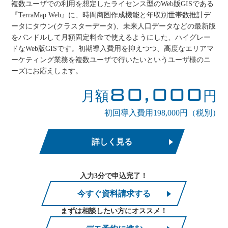
複数ユーザでの利用を想定したライセンス型のWeb版GISである
『TerraMap Web』に、時間商圏作成機能と年収別世帯数推計デ
ータにタウン(クラスターデータ)、未来人口データなどの最新版
をバンドルして月額固定料金で使えるようにした、ハイグレー
ドなWeb版GISです。初期導入費用を抑えつつ、高度なエリアマ
ーケティング業務を複数ユーザで行いたいというユーザ様のニ
ーズにお応えします。
80,000
月額
円
初回導入費用198,000円（税別）
詳しく見る
入力3分で申込完了！
今すぐ資料請求する
まずは相談したい方にオススメ！