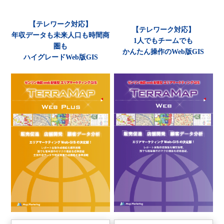
【テレワーク対応】
【テレワーク対応】
年収データも未来人口も時間商
1人でもチームでも
圏も
かんたん操作のWeb版GIS
ハイグレードWeb版GIS