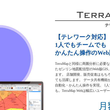
Terr
テ
【テレワーク対応】
1人でもチームでも
かんたん操作のWeb版
TerraMapと同様に商圏分析に
たゼンリン地図配信型のWeb版GI
ます。 店舗開発、販売促進はもち
ても活躍します。 データ共有機能
自動化・かんたん操作を実現。 1
も。TerraMap Webは幅広いユ
月