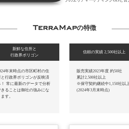
プのエリアマーケティングGISと言えば
TerraMap
の特徴
新鮮な住所と
信頼の実績 2,500社以上
行政界ポリゴン
2024年末時点の市区町村の住
販売実績2023年度 約50社
所と行政界ポリゴンが反映済
累計2,500社以上
み！ 常に最新のデータで分析
※保守契約継続中1,150社以
できることは御社の強みにな
(2024年3月末時点)
ります。