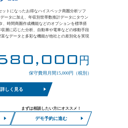
がセットになったお得なハイスペック商圏分析ソフ
の全機能、全データに加え、年収別世帯数推計データにタウン
ータ、時間商圏作成機能などのオプションを標準搭
年収層に応じた分析、自動車や電車などの移動手段
豊富なデータと多彩な機能が他社との差別化を実現
580,000
円
保守費用月間15,000円（税別）
詳しく見る
まずは相談したい方にオススメ！
デモ予約に進む