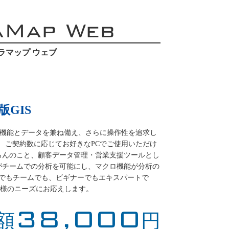
aMap Web
ラマップ ウェブ
GIS
必要な機能とデータを兼ね備え、さらに操作性を追求し
S。 ご契約数に応じてお好きなPCでご使用いただけ
ろんのこと、顧客データ管理・営業支援ツールとし
がチームでの分析を可能にし、マクロ機能が分析の
人でもチームでも、ビギナーでもエキスパートで
ーザー様のニーズにお応えします。
38,000
額
円