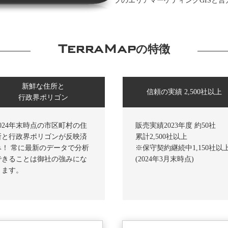
プのエリアマーケティングGISと言えば
TerraMap
の特徴
新鮮な住所と
信頼の実績 2,500社以上
行政界ポリゴン
2024年末時点の市区町村の住
販売実績2023年度 約50社
所と行政界ポリゴンが反映済
累計2,500社以上
み！ 常に最新のデータで分析
※保守契約継続中1,150社以
できることは御社の強みにな
(2024年3月末時点)
ります。