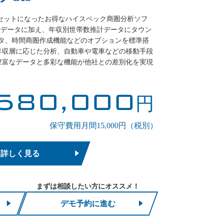
がセットになったお得なハイスペック商圏分析ソフ
の全機能、全データに加え、年収別世帯数推計データにタウン
ータ、時間商圏作成機能などのオプションを標準搭
年収層に応じた分析、自動車や電車などの移動手段
豊富なデータと多彩な機能が他社との差別化を実現
580,000
円
保守費用月間15,000円（税別）
詳しく見る
まずは相談したい方にオススメ！
デモ予約に進む