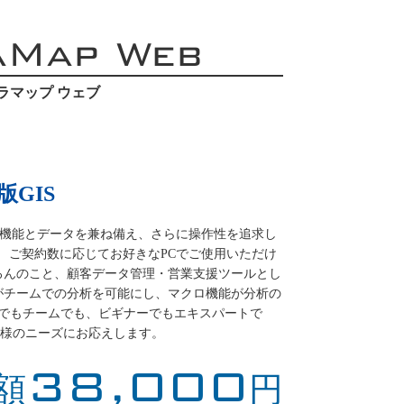
aMap Web
ラマップ ウェブ
GIS
必要な機能とデータを兼ね備え、さらに操作性を追求し
S。 ご契約数に応じてお好きなPCでご使用いただけ
ろんのこと、顧客データ管理・営業支援ツールとし
がチームでの分析を可能にし、マクロ機能が分析の
人でもチームでも、ビギナーでもエキスパートで
ーザー様のニーズにお応えします。
38,000
額
円