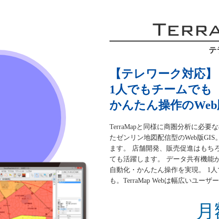
Terr
テ
【テレワーク対応】
1人でもチームでも
かんたん操作のWeb版
TerraMapと同様に商圏分析に
たゼンリン地図配信型のWeb版GI
ます。 店舗開発、販売促進はもち
ても活躍します。 データ共有機能
自動化・かんたん操作を実現。 1
も。TerraMap Webは幅広いユ
月