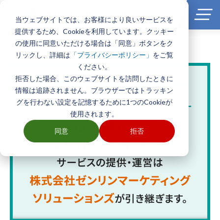
当ウェブサイトでは、お客様により良いサービスを
提供するため、Cookieを利用しています。クッキー
の使用に同意いただける場合は「同意」ボタンをク
ホーム
>
製品とサービス一覧
>
エリアマーケティングGISソフト
TerraMapシリーズ
リックし、詳細は
をご覧
「プライバシーポリシー」
ください。
拒否した場合、このウェブサイトを訪問したときに
情報は追跡されません。ブラウザーではトラッキン
グを行わない設定を記憶するために1つのCookieが
使用されます。
同意
拒否