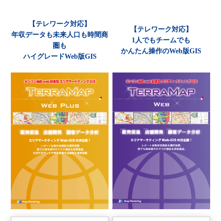
【テレワーク対応】
【テレワーク対応】
年収データも未来人口も時間商
1人でもチームでも
圏も
かんたん操作のWeb版GIS
ハイグレードWeb版GIS