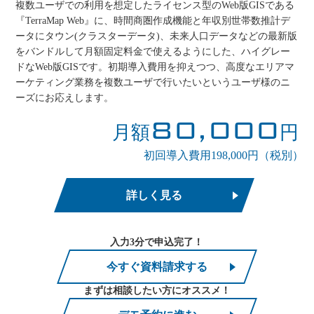
複数ユーザでの利用を想定したライセンス型のWeb版GISである
『TerraMap Web』に、時間商圏作成機能と年収別世帯数推計デ
ータにタウン(クラスターデータ)、未来人口データなどの最新版
をバンドルして月額固定料金で使えるようにした、ハイグレー
ドなWeb版GISです。初期導入費用を抑えつつ、高度なエリアマ
ーケティング業務を複数ユーザで行いたいというユーザ様のニ
ーズにお応えします。
80,000
月額
円
初回導入費用198,000円（税別）
詳しく見る
入力3分で申込完了！
今すぐ資料請求する
まずは相談したい方にオススメ！