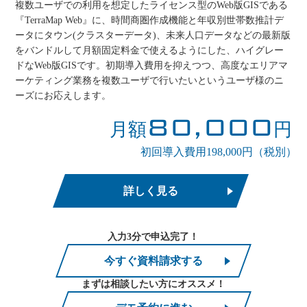
複数ユーザでの利用を想定したライセンス型のWeb版GISである
『TerraMap Web』に、時間商圏作成機能と年収別世帯数推計デ
ータにタウン(クラスターデータ)、未来人口データなどの最新版
をバンドルして月額固定料金で使えるようにした、ハイグレー
ドなWeb版GISです。初期導入費用を抑えつつ、高度なエリアマ
ーケティング業務を複数ユーザで行いたいというユーザ様のニ
ーズにお応えします。
80,000
月額
円
初回導入費用198,000円（税別）
詳しく見る
入力3分で申込完了！
今すぐ資料請求する
まずは相談したい方にオススメ！