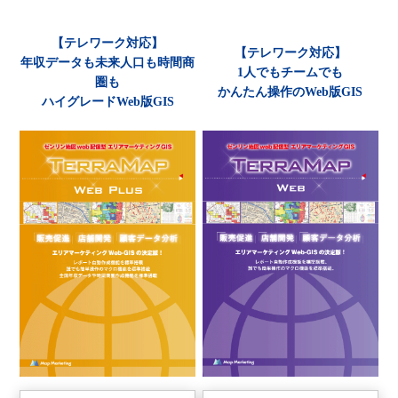
【テレワーク対応】
【テレワーク対応】
年収データも未来人口も時間商
1人でもチームでも
圏も
かんたん操作のWeb版GIS
ハイグレードWeb版GIS