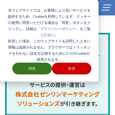
当ウェブサイトでは、お客様により良いサービスを
提供するため、Cookieを利用しています。クッキー
の使用に同意いただける場合は「同意」ボタンをク
ホーム
>
製品とサービス一覧
>
エリアマーケティングGISソフト
TerraMapシリーズ
リックし、詳細は
をご覧
「プライバシーポリシー」
ください。
拒否した場合、このウェブサイトを訪問したときに
情報は追跡されません。ブラウザーではトラッキン
グを行わない設定を記憶するために1つのCookieが
使用されます。
同意
拒否