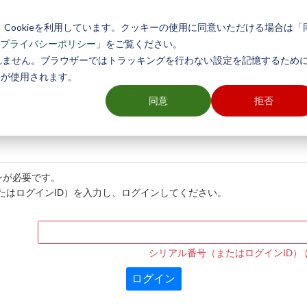
トレーニング/セミナー情報
国勢調査
保守サービス
各
Cookieを利用しています。クッキーの使用に同意いただける場合は「
をご覧ください。
プライバシーポリシー」
れません。ブラウザーではトラッキングを行わない設定を記憶するために
ieが使用されます。
ログイン
同意
拒否
ンが必要です。
（またはログインID）を入力し、ログインしてください。
シリアル番号（またはログインID）
ログイン