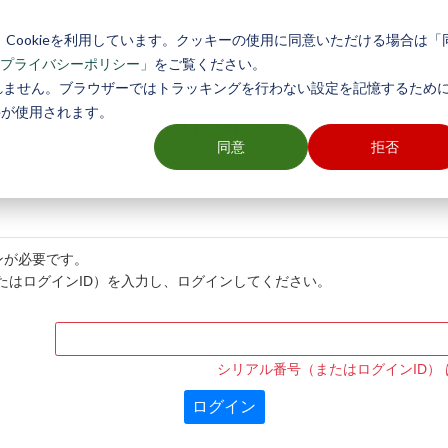
トレーニング/セミナー情報
国勢調査
保守サービス
各
Cookieを利用しています。クッキーの使用に同意いただける場合は「
をご覧ください。
プライバシーポリシー」
れません。ブラウザーではトラッキングを行わない設定を記憶するために
ieが使用されます。
ログイン
同意
拒否
ンが必要です。
（またはログインID）を入力し、ログインしてください。
シリアル番号（またはログインID）
ログイン