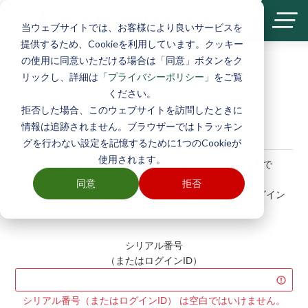
| サポート
当ウェブサイトでは、お客様により良いサービスを
提供するため、Cookieを利用しています。クッキー
の使用に同意いただける場合は「同意」ボタンをク
ログイン
リックし、詳細は
をご覧
「プライバシーポリシー」
ください。
拒否した場合、このウェブサイトを訪問したときに
情報は追跡されません。ブラウザーではトラッキン
ログインが必要です
グを行わない設定を記憶するために1つのCookieが
使用されます。
こちらのコンテンツをご覧いただくにはログインが必要で
す。
同意
拒否
お使いのTerraMapシリーズのシリアル番号（またはログイン
ID）を入力し、ログインしてください。
シリアル番号
（またはログインID）
シリアル番号（またはログインID） は空白ではいけません。