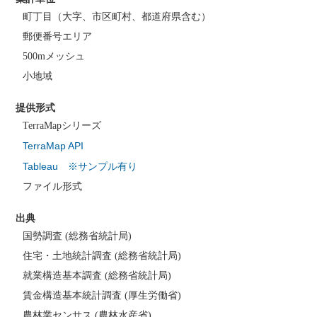
町丁目（大字、市区町村、都道府県含む）
郵便番号エリア
500mメッシュ
小地域
提供形式
TerraMapシリーズ
TerraMap API
Tableau ※サンプル有り
ファイル形式
出典
国勢調査 (総務省統計局)
住宅・土地統計調査 (総務省統計局)
就業構造基本調査 (総務省統計局)
賃金構造基本統計調査 (厚生労働省)
農林業センサス (農林水産省)