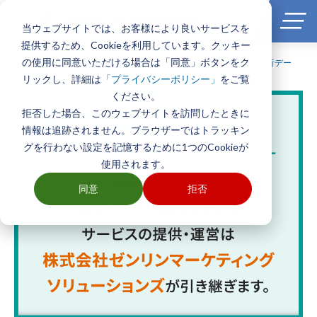
当ウェブサイトでは、お客様により良いサービスを
提供するため、Cookieを利用しています。クッキー
の使用に同意いただける場合は「同意」ボタンをク
ホーム
>
製品とサービス一覧
>
エリアマーケティング・商圏分析デー
タ
>
年収別世帯数推計データ（年収データ）
リックし、詳細は
をご覧
「プライバシーポリシー」
ください。
拒否した場合、このウェブサイトを訪問したときに
情報は追跡されません。ブラウザーではトラッキン
グを行わない設定を記憶するために1つのCookieが
使用されます。
同意
拒否