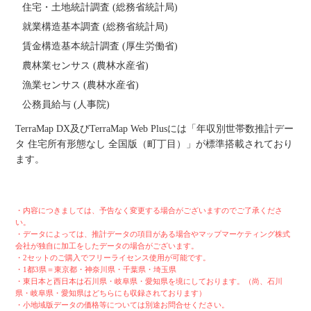
住宅・土地統計調査 (総務省統計局)
就業構造基本調査 (総務省統計局)
賃金構造基本統計調査 (厚生労働省)
農林業センサス (農林水産省)
漁業センサス (農林水産省)
公務員給与 (人事院)
TerraMap DX及びTerraMap Web Plusには「年収別世帯数推計デー
タ 住宅所有形態なし 全国版（町丁目）」が標準搭載されており
ます。
・内容につきましては、予告なく変更する場合がございますのでご了承くださ
い。
・データによっては、推計データの項目がある場合やマップマーケティング株式
会社が独自に加工をしたデータの場合がございます。
・2セットのご購入でフリーライセンス使用が可能です。
・1都3県＝東京都・神奈川県・千葉県・埼玉県
・東日本と西日本は石川県・岐阜県・愛知県を境にしております。（尚、石川
県・岐阜県・愛知県はどちらにも収録されております）
・小地域版データの価格等については別途お問合せください。