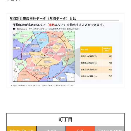
町丁目
Web Plus
Web
DX
Standard